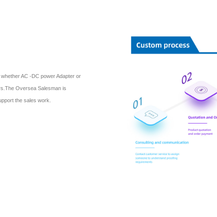
ly whether AC -DC power Adapter or
mers.The Oversea Salesman is
upport the sales work.