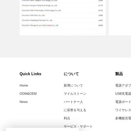
Quick Links
について
製品
Home
新博について
電源アダ
ODM&OEM
マイルストーン
USB充電
News
パートナー人
電源ボー
に栄誉を与える
ワイヤレ
利点
多機能充
サービス・サポート