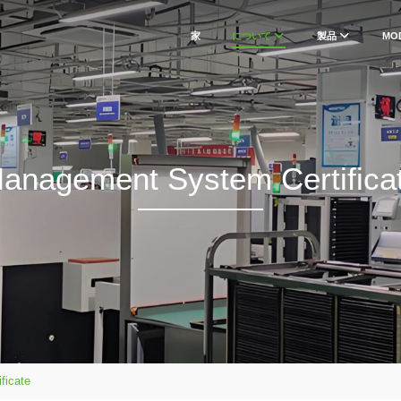
家
について
製品
MO
anagement System Certifica
ficate