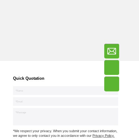
Quick Quotation
*We respect your privacy. When you submit your contact information,
we agree to only contact you in accordance with our
Privacy Policy.