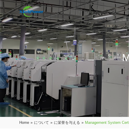
M
Home
»
について
»
に栄誉を与える
»
Management System Certi