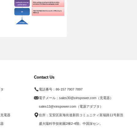
Contact Us
プタ
電話番号：
86-157 7907 7897
器
電子メール：
sales30@xinspower.com（充電器）
ド
sales13@xinspower.com（電源アダプタ）
ス充電器
住所：宝安区富海街道新田コミュニティ富瑞路11号新浩
電器
盛大陽科学技術園2棟2-4階。中国深セン。