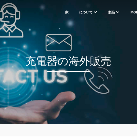
家
について
製品
MO
充電器の海外販売