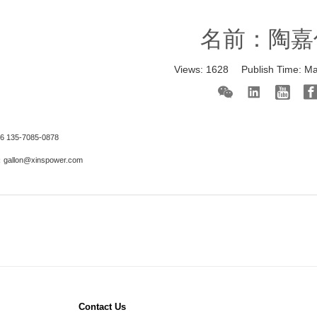
名前：陶嘉
Views:
1628
Publish Time:
Ma
6 135-7085-0878
：
gallon@xinspower.com
Contact Us