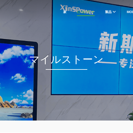
家
について
製品
MO
マイルストーン