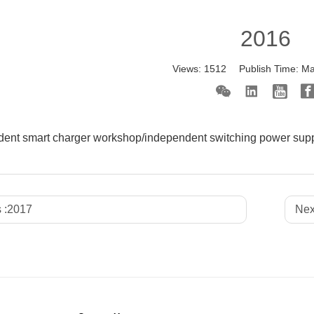
2016
Views:
1512
Publish Time:
Ma
ent smart charger workshop/independent switching power sup
 :
2017
Nex