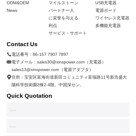
ODM&OEM
マイルストーン
USB充電器
News
パートナー人
電源ボード
に栄誉を与える
ワイヤレス充電器
利点
多機能充電器
サービス・サポート
Contact Us
電話番号：
86-157 7907 7897
電子メール：
sales30@xinspower.com（充電器）
sales13@xinspower.com（電源アダプタ）
住所：宝安区富海街道新田コミュニティ富瑞路11号新浩盛大
陽科学技術園2棟2-4階。中国深セン。
Quick Quotation