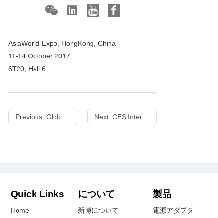
AsiaWorld-Expo, HongKong, China
11-14 October 2017
6T20, Hall 6
Previous :
Global Sources Electronics, April 2018
Next :
CES International Consumer Electronics Show - 2016
Quick Links
について
製品
Home
新博について
電源アダプタ