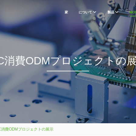
家
について
製品
MO
 C消費ODMプロジェクトの
 C消費ODMプロジェクトの展示