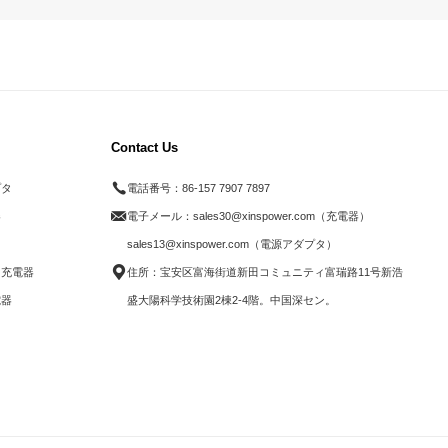
Contact Us
プタ
電話番号：
86-157 7907 7897
器
電子メール：
sales30@xinspower.com（充電器）
ド
sales13@xinspower.com（電源アダプタ）
ス充電器
住所：宝安区富海街道新田コミュニティ富瑞路11号新浩
電器
盛大陽科学技術園2棟2-4階。中国深セン。