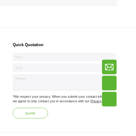
Quick Quotation
*We respect your privacy. When you submit your contact information,
we agree to only contact you in accordance with our
Privacy Policy.