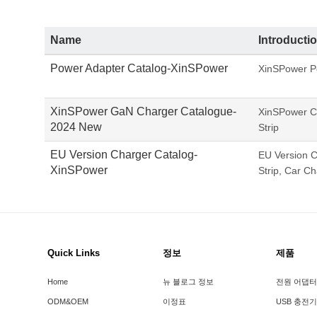
Name
Introducti
Power Adapter Catalog-XinSPower
XinSPower P
XinSPower GaN Charger Catalogue-
XinSPower C
2024 New
Strip
EU Version Charger Catalog-
EU Version 
XinSPower
Strip, Car C
Quick Links
정보
제품
Home
뉴 블로그 정보
전원 어댑터
ODM&OEM
이정표
USB 충전기