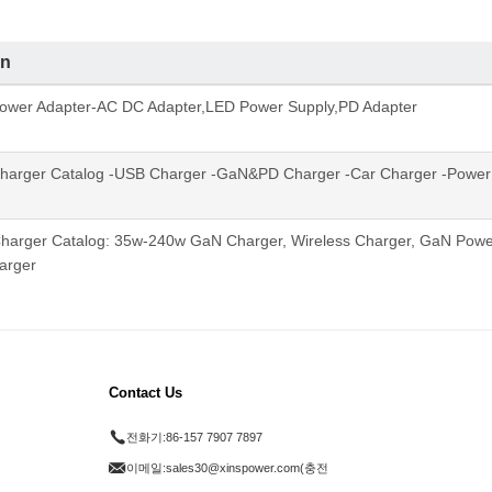
on
ower Adapter-AC DC Adapter,LED Power Supply,PD Adapter
harger Catalog -USB Charger -GaN&PD Charger -Car Charger -Power
Charger Catalog: 35w-240w GaN Charger, Wireless Charger, GaN Powe
harger
Contact Us
전화기:
86-157 7907 7897
이메일:
sales30@xinspower.com(충전