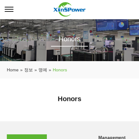
Honors
Home
»
정보
»
명예
»
Honors
Honors
Management