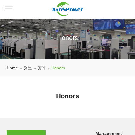
Honors
Home
»
정보
»
명예
»
Honors
Honors
Management