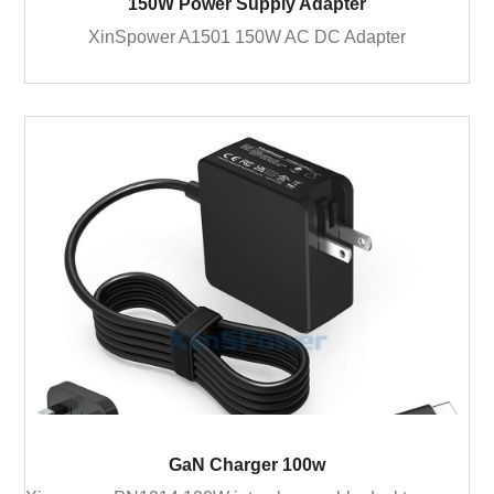
150W Power Supply Adapter
XinSpower A1501 150W AC DC Adapter
GaN Charger 100w