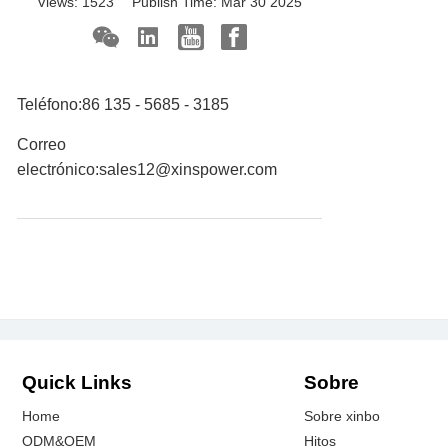
Views:
1523
Publish Time:
Mar 30 2025
Teléfono:
86 135 - 5685 - 3185
Correo
electrónico:
sales12@xinspower.com
Quick Links
Sobre
Home
Sobre xinbo
ODM&OEM
Hitos