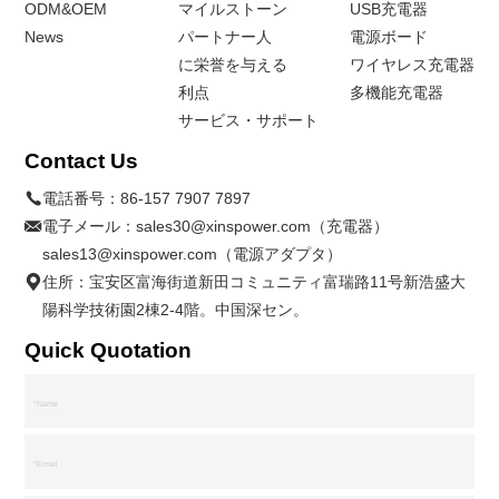
ODM&OEM
マイルストーン
USB充電器
News
パートナー人
電源ボード
に栄誉を与える
ワイヤレス充電器
利点
多機能充電器
サービス・サポート
Contact Us
電話番号：
86-157 7907 7897
電子メール：
sales30@xinspower.com（充電器）
sales13@xinspower.com（電源アダプタ）
住所：宝安区富海街道新田コミュニティ富瑞路11号新浩盛大
陽科学技術園2棟2-4階。中国深セン。
Quick Quotation