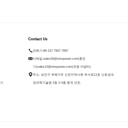
Contact Us
전화기:
86-157 7907 7897
이메일:
sales30@xinspower.com(충전
기)sales13@xinspower.com(전원 어댑터)
주소: 보안구 부해가두 신전지역사회 부서로11호 신호성대
전기
양과학기술원 2동 2-4층.중국 선전.