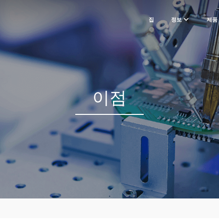
집
정보
제품
이점