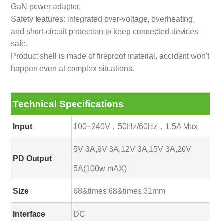
GaN power adapter,
Safety features: integrated over-voltage, overheating,
and short-circuit protection to keep connected devices
safe.
Product shell is made of fireproof material, accident won't
happen even at complex situations.
Technical Specifications
Input
100~240V，50Hz/60Hz，1.5A Max
5V 3A,9V 3A,12V 3A,15V 3A,20V
PD Output
5A(100w mAX)
Size
68&times;68&times;31mm
Interface
DC