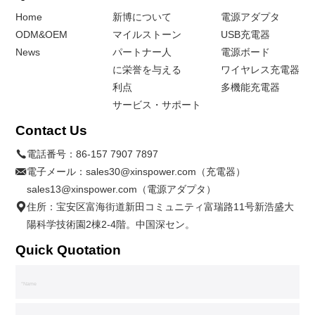
Home
新博について
電源アダプタ
ODM&OEM
マイルストーン
USB充電器
News
パートナー人
電源ボード
に栄誉を与える
ワイヤレス充電器
利点
多機能充電器
サービス・サポート
Contact Us
電話番号：
86-157 7907 7897
電子メール：
sales30@xinspower.com（充電器）
sales13@xinspower.com（電源アダプタ）
住所：宝安区富海街道新田コミュニティ富瑞路11号新浩盛大
陽科学技術園2棟2-4階。中国深セン。
Quick Quotation