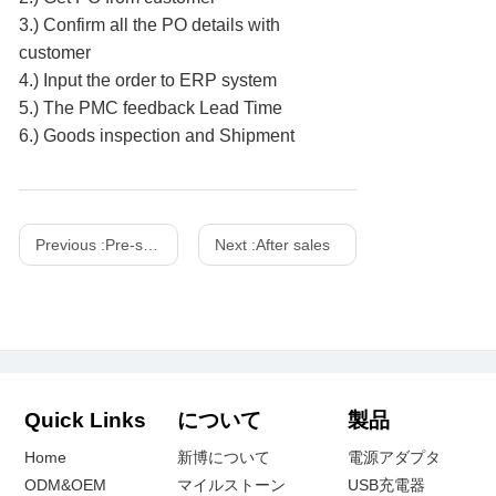
3.) Confirm all the PO details with
customer
4.) Input the order to ERP system
5.) The PMC feedback Lead Time
6.) Goods inspection and Shipment
Previous :
Pre-sale
Next :
After sales
Quick Links
について
製品
Home
新博について
電源アダプタ
ODM&OEM
マイルストーン
USB充電器