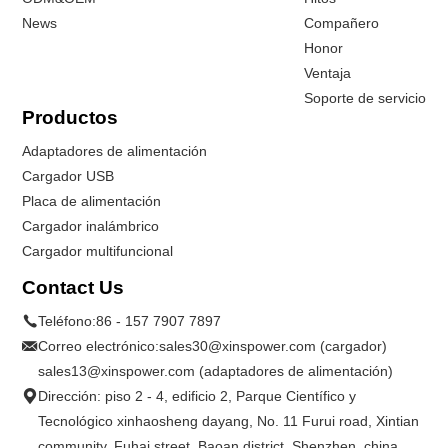
News
Compañero
Honor
Ventaja
Soporte de servicio
Productos
Adaptadores de alimentación
Cargador USB
Placa de alimentación
Cargador inalámbrico
Cargador multifuncional
Contact Us
Teléfono:
86 - 157 7907 7897
Correo electrónico:
sales30@xinspower.com (cargador)
sales13@xinspower.com (adaptadores de alimentación)
Dirección: piso 2 - 4, edificio 2, Parque Científico y
Tecnológico xinhaosheng dayang, No. 11 Furui road, Xintian
community, Fuhai street, Baoan district. Shenzhen, china.