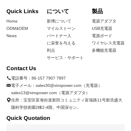
Quick Links
について
製品
Home
新博について
電源アダプタ
ODM&OEM
マイルストーン
USB充電器
News
パートナー人
電源ボード
に栄誉を与える
ワイヤレス充電器
利点
多機能充電器
サービス・サポート
Contact Us
電話番号：
86-157 7907 7897
電子メール：
sales30@xinspower.com（充電器）
sales13@xinspower.com（電源アダプタ）
住所：宝安区富海街道新田コミュニティ富瑞路11号新浩盛大
陽科学技術園2棟2-4階。中国深セン。
Quick Quotation