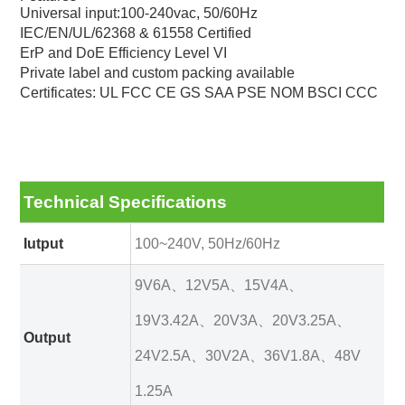
Universal input:100-240vac, 50/60Hz
IEC/EN/UL/62368 & 61558 Certified
ErP and DoE Efficiency Level VI
Private label and custom packing available
Certificates: UL FCC CE GS SAA PSE NOM BSCI CCC
Technical Specifications
Iutput
100~240V, 50Hz/60Hz
9V6A、12V5A、15V4A、
19V3.42A、20V3A、20V3.25A、
Output
24V2.5A、30V2A、36V1.8A、48V
1.25A