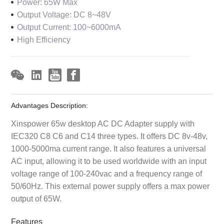
Power: 65W Max
Output Voltage: DC 8~48V
Output Current: 100~6000mA
High Efficiency
Advantages Description:
Xinspower 65w desktop AC DC Adapter supply with
IEC320 C8 C6 and C14 three types. It offers DC 8v-48v,
1000-5000ma current range. It also features a universal
AC input, allowing it to be used worldwide with an input
voltage range of 100-240vac and a frequency range of
50/60Hz. This external power supply offers a max power
output of 65W.
Features