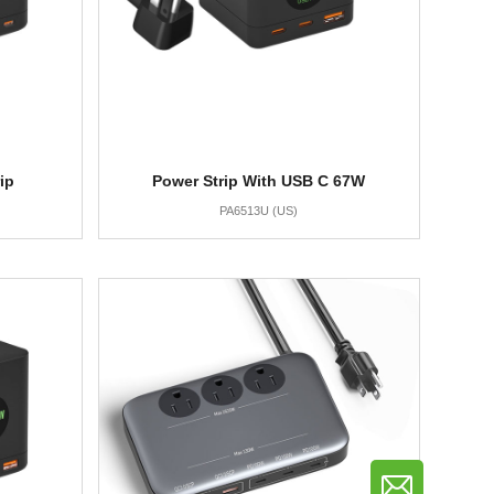
ip
Power Strip With USB C 67W
PA6513U (US)