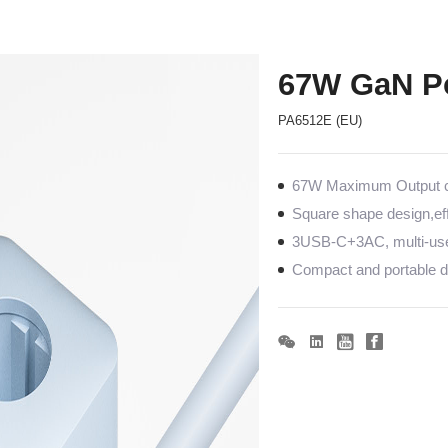
67W GaN P
PA6512E (EU)
67W Maximum Output co
Square shape design,eff
3USB-C+3AC, multi-us
Compact and portable de