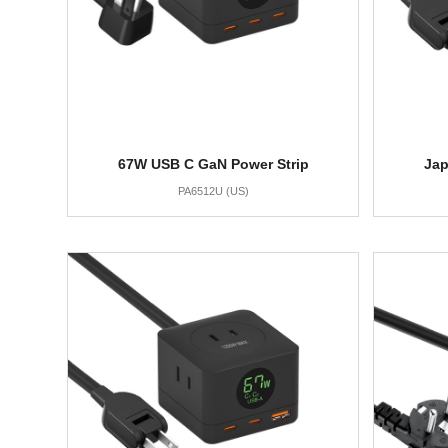
67W USB C GaN Power Strip
Jap
PA6512U (US)