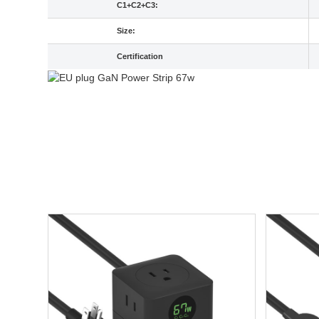
C1+C2+C3:
Size:
Certification