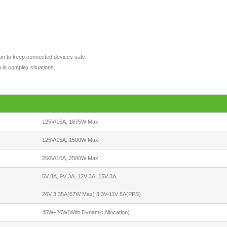
tion to keep connected devices safe.
 in complex situations.
125V/15A, 1875W Max
125V/15A, 1500W Max
250V/10A, 2500W Max
5V 3A, 9V 3A, 12V 3A, 15V 3A,
20V 3.35A(67W Max) 3.3V-11V 5A(PPS)
45W+20W(With Dynamic Allocation)