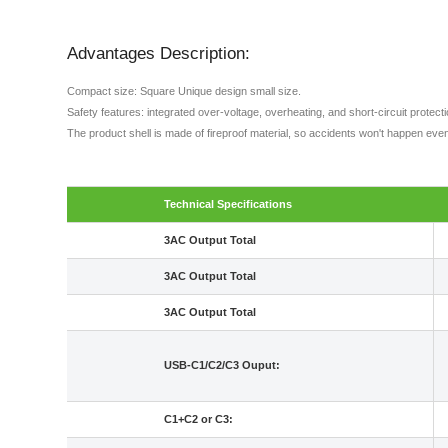
Advantages Description:
Compact size: Square Unique design small size.
Safety features: integrated over-voltage, overheating, and short-circuit protec
The product shell is made of fireproof material, so accidents won't happen even
Technical Specifications
3AC Output Total
3AC Output Total
3AC Output Total
USB-C1/C2/C3 Ouput:
C1+C2 or C3: