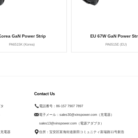
Korea GaN Power Strip
EU 67W GaN Power Str
PA6515K (Korea)
PA6515E (EU)
Contact Us
プタ
電話番号：
86-157 7907 7897
器
電子メール：
sales30@xinspower.com（充電器）
ド
sales13@xinspower.com（電源アダプタ）
ス充電器
住所：宝安区富海街道新田コミュニティ富瑞路11号新浩