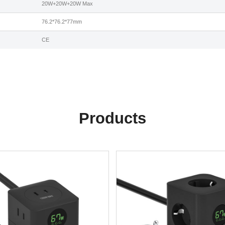
20W+20W+20W Max
76.2*76.2*77mm
CE
Products