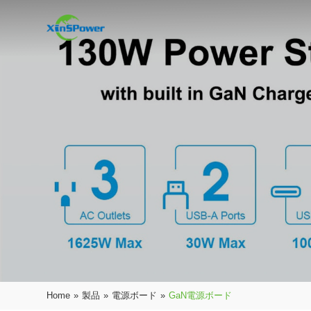
Home
»
製品
»
電源ボード
»
GaN電源ボード