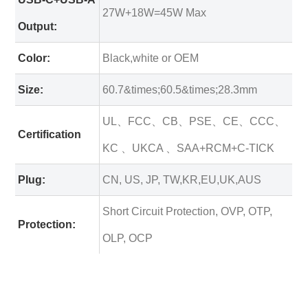
27W+18W=45W Max
Output:
Color:
Black,white or OEM
Size:
60.7&times;60.5&times;28.3mm
UL、FCC、CB、PSE、CE、CCC、
Certification
KC 、UKCA 、SAA+RCM+C-TICK
Plug:
CN, US, JP, TW,KR,EU,UK,AUS
Short Circuit Protection, OVP, OTP,
Protection:
OLP, OCP