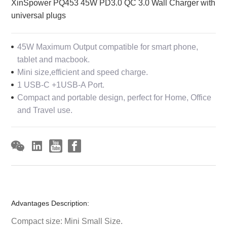
XinSpower PQ453 45W PD3.0 QC 3.0 Wall Charger with
universal plugs
45W Maximum Output compatible for smart phone,
tablet and macbook.
Mini size,efficient and speed charge.
1 USB-C +1USB-A Port.
Compact and portable design, perfect for Home, Office
and Travel use.
Advantages Description:
Compact size: Mini Small Size.