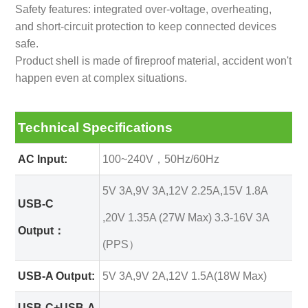
Safety features: integrated over-voltage, overheating,
and short-circuit protection to keep connected devices
safe.
Product shell is made of fireproof material, accident won't
happen even at complex situations.
Technical Specifications
AC Input:
100~240V，50Hz/60Hz
5V 3A,9V 3A,12V 2.25A,15V 1.8A
USB-C
,20V 1.35A (27W Max) 3.3-16V 3A
Output：
(PPS）
USB-A Output:
5V 3A,9V 2A,12V 1.5A(18W Max)
USB-C+USB-A